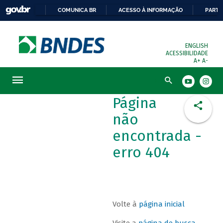
COMUNICA BR
ACESSO À INFORMAÇÃO
PARTI
ENGLISH
ACESSIBILIDADE
A+
A-
Busca
Página
não
encontrada -
erro 404
Volte à
página inicial
Visite a
página de busca