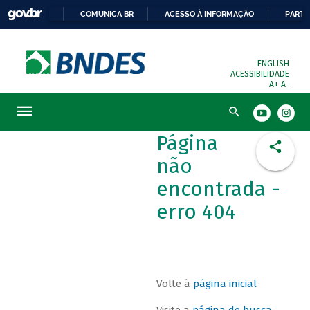
COMUNICA BR
ACESSO À INFORMAÇÃO
PARTI
ENGLISH
ACESSIBILIDADE
A+
A-
Busca
Página
não
encontrada -
erro 404
Volte à
página inicial
Visite a
página de busca