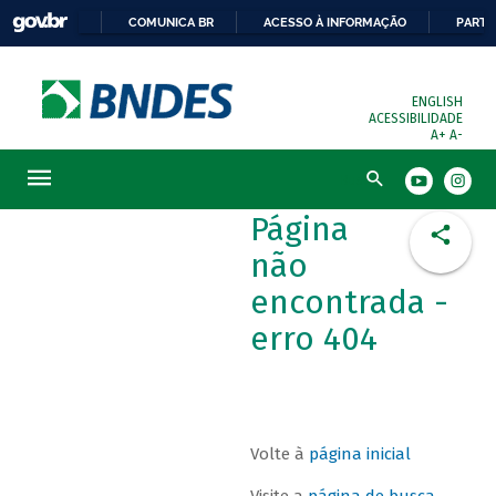
COMUNICA BR
ACESSO À INFORMAÇÃO
PARTI
ENGLISH
ACESSIBILIDADE
A+
A-
Busca
Página
não
encontrada -
erro 404
Volte à
página inicial
Visite a
página de busca