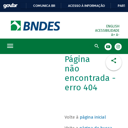
COMUNICA BR
ACESSO À INFORMAÇÃO
PARTI
ENGLISH
ACESSIBILIDADE
A+
A-
Busca
Página
não
encontrada -
erro 404
Volte à
página inicial
Visite a
página de busca