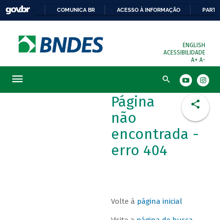
COMUNICA BR
ACESSO À INFORMAÇÃO
PARTI
ENGLISH
ACESSIBILIDADE
A+
A-
Busca
Página
não
encontrada -
erro 404
Volte à
página inicial
Visite a
página de busca