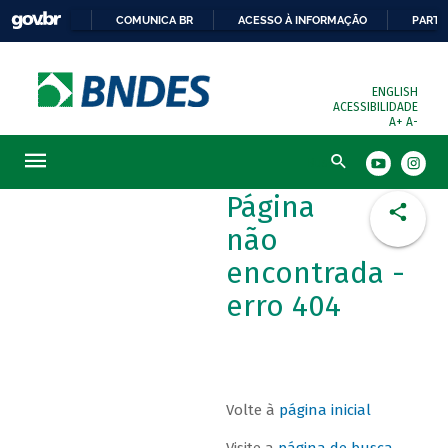
COMUNICA BR
ACESSO À INFORMAÇÃO
PARTI
ENGLISH
ACESSIBILIDADE
A+
A-
Busca
Página
não
encontrada -
erro 404
Volte à
página inicial
Visite a
página de busca