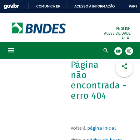
COMUNICA BR
ACESSO À INFORMAÇÃO
PARTI
ENGLISH
ACESSIBILIDADE
A+
A-
Busca
Página
não
encontrada -
erro 404
Volte à
página inicial
Visite a
página de busca