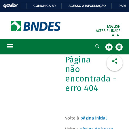
COMUNICA BR
ACESSO À INFORMAÇÃO
PARTI
ENGLISH
ACESSIBILIDADE
A+
A-
Busca
Página
não
encontrada -
erro 404
Volte à
página inicial
Visite a
página de busca