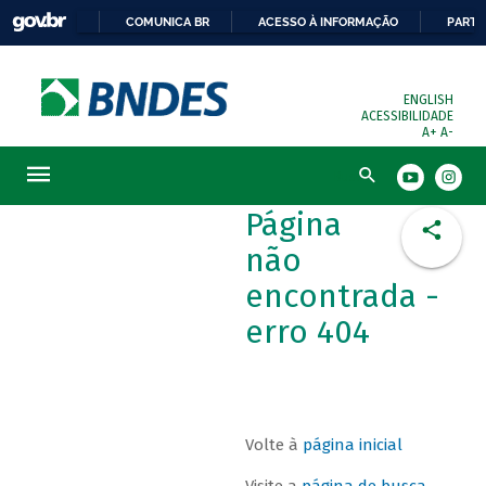
COMUNICA BR
ACESSO À INFORMAÇÃO
PARTI
ENGLISH
ACESSIBILIDADE
A+
A-
Busca
Página
não
encontrada -
erro 404
Volte à
página inicial
Visite a
página de busca