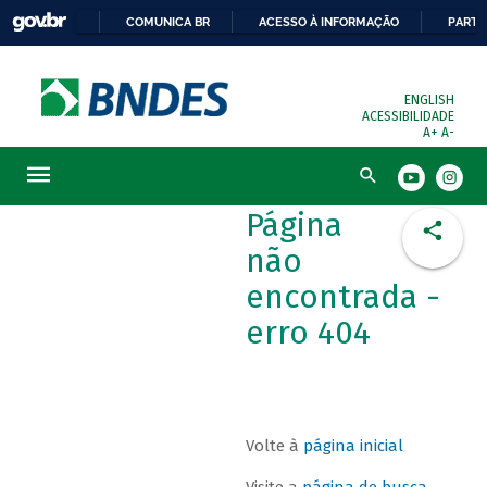
COMUNICA BR
ACESSO À INFORMAÇÃO
PARTI
ENGLISH
ACESSIBILIDADE
A+
A-
Busca
Página
não
encontrada -
erro 404
Volte à
página inicial
Visite a
página de busca