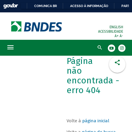
COMUNICA BR
ACESSO À INFORMAÇÃO
PARTI
ENGLISH
ACESSIBILIDADE
A+
A-
Busca
Página
não
encontrada -
erro 404
Volte à
página inicial
Visite a
página de busca