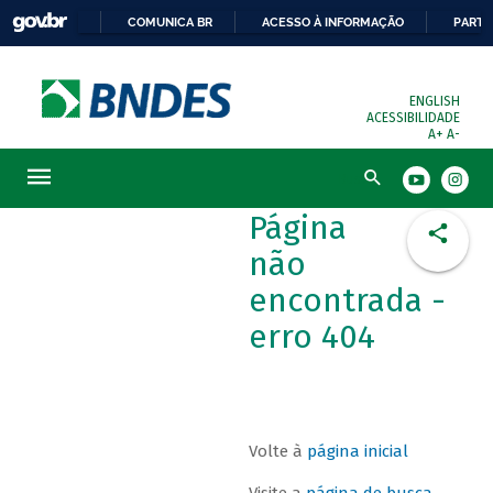
COMUNICA BR
ACESSO À INFORMAÇÃO
PARTI
ENGLISH
ACESSIBILIDADE
A+
A-
Busca
Página
não
encontrada -
erro 404
Volte à
página inicial
Visite a
página de busca