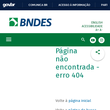
COMUNICA BR
ACESSO À INFORMAÇÃO
PARTI
ENGLISH
ACESSIBILIDADE
A+
A-
Busca
Página
não
encontrada -
erro 404
Volte à
página inicial
Visite a
página de busca