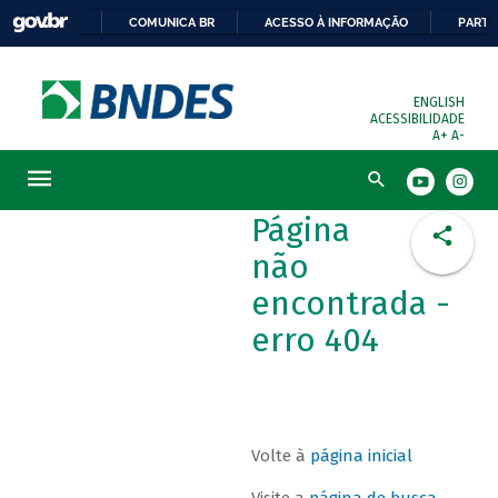
COMUNICA BR
ACESSO À INFORMAÇÃO
PARTI
ENGLISH
ACESSIBILIDADE
A+
A-
Busca
Página
não
encontrada -
erro 404
Volte à
página inicial
Visite a
página de busca