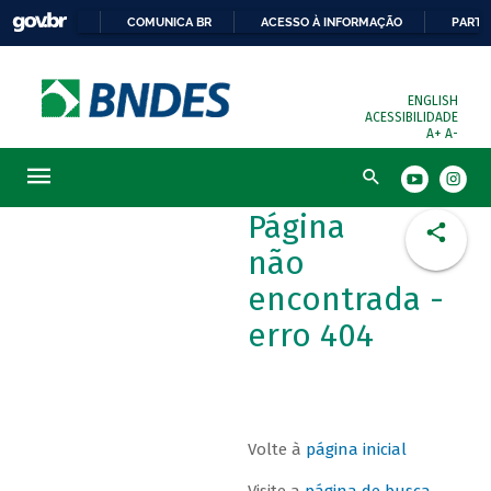
COMUNICA BR
ACESSO À INFORMAÇÃO
PARTI
ENGLISH
ACESSIBILIDADE
A+
A-
Busca
Página
não
encontrada -
erro 404
Volte à
página inicial
Visite a
página de busca