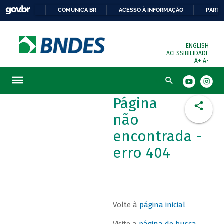
COMUNICA BR
ACESSO À INFORMAÇÃO
PARTI
ENGLISH
ACESSIBILIDADE
A+
A-
Busca
Página
não
encontrada -
erro 404
Volte à
página inicial
Visite a
página de busca