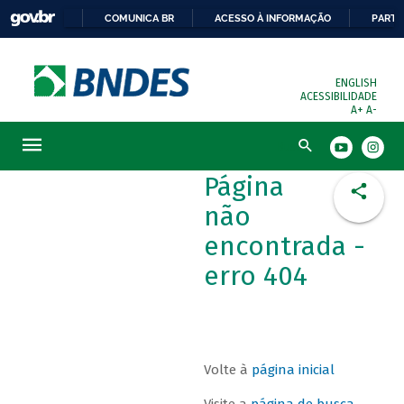
COMUNICA BR
ACESSO À INFORMAÇÃO
PARTI
ENGLISH
ACESSIBILIDADE
A+
A-
Busca
Página
não
encontrada -
erro 404
Volte à
página inicial
Visite a
página de busca