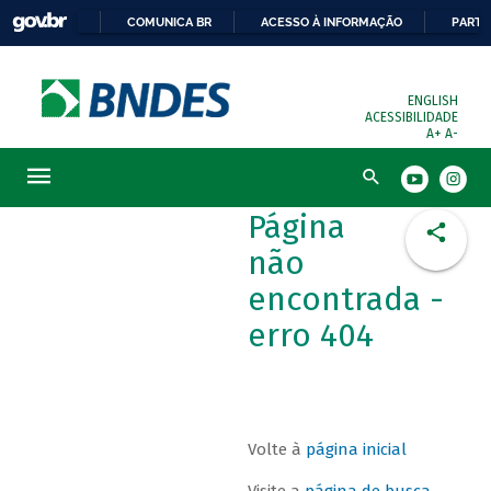
COMUNICA BR
ACESSO À INFORMAÇÃO
PARTI
ENGLISH
ACESSIBILIDADE
A+
A-
Busca
Página
não
encontrada -
erro 404
Volte à
página inicial
Visite a
página de busca