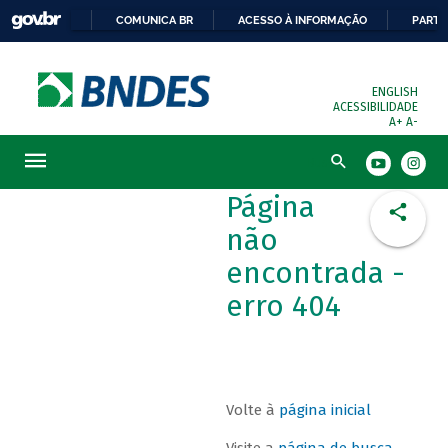
COMUNICA BR
ACESSO À INFORMAÇÃO
PARTI
ENGLISH
ACESSIBILIDADE
A+
A-
Busca
Página
não
encontrada -
erro 404
Volte à
página inicial
Visite a
página de busca