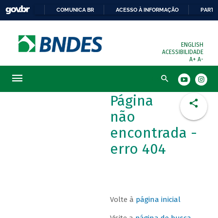
COMUNICA BR
ACESSO À INFORMAÇÃO
PARTI
ENGLISH
ACESSIBILIDADE
A+
A-
Busca
Página
não
encontrada -
erro 404
Volte à
página inicial
Visite a
página de busca