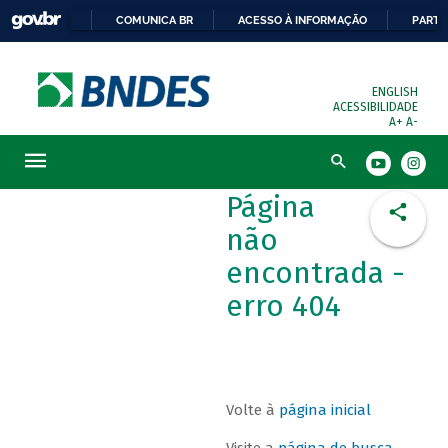
COMUNICA BR
ACESSO À INFORMAÇÃO
PARTI
ENGLISH
ACESSIBILIDADE
A+
A-
Busca
Página
não
encontrada -
erro 404
Volte à
página inicial
Visite a
página de busca