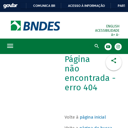
COMUNICA BR
ACESSO À INFORMAÇÃO
PARTI
ENGLISH
ACESSIBILIDADE
A+
A-
Busca
Página
não
encontrada -
erro 404
Volte à
página inicial
Visite a
página de busca