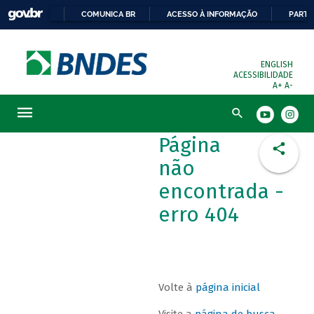
COMUNICA BR
ACESSO À INFORMAÇÃO
PARTI
ENGLISH
ACESSIBILIDADE
A+
A-
Busca
Página
não
encontrada -
erro 404
Volte à
página inicial
Visite a
página de busca