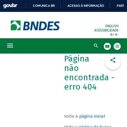
COMUNICA BR
ACESSO À INFORMAÇÃO
PARTI
ENGLISH
ACESSIBILIDADE
A+
A-
Busca
Página
não
encontrada -
erro 404
Volte à
página inicial
Visite a
página de busca