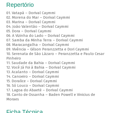
Repertório
01. Vatapá – Dorival Caymmi
02. Morena do Mar – Dorival Caymmi
03. Marina – Dorival Caymmi
04. João Valentão – Dorival Caymmi
05. Dora – Dorival Caymmi
06. A Vizinha do Lado – Dorival Caymmi
07. Samba da Minha Terra – Dorival Caymmi
08. Maracangalha – Dorival Caymmi
09. Vivência – Gilson Peranzzetta e Dori Caymmi
10. Serenata de São Lázaro – Peranzzetta e Paulo Cesar
Pinheiro
11. Saudade da Bahia – Dorival Caymmi
12. Você Já Foi à Bahia – Dorival Caymmi
13. Acalanto – Dorival Caymmi
14. Canoeiro – Dorival Caymmi
15. Doralice – Dorival Caymmi
16. Só Louco – Dorival Caymmi
17. Lagoa do Abaeté – Dorival Caymmi
18. Canto de Ossanha – Baden Powell e Vinicius de
Moraes
Ficha Técnica