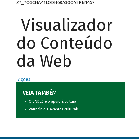
Z7_7QGCHA41LODH60A3OQA8RN1457
Visualizador
do Conteúdo
da Web
Ações
VEJA TAMBÉM
O BNDES e o apoio à cultura
Patrocínio a eventos culturais