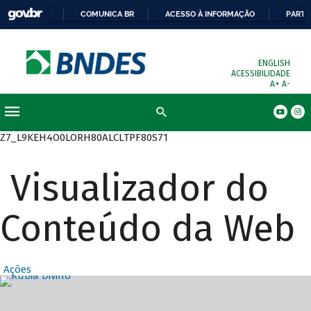
COMUNICA BR
ACESSO À INFORMAÇÃO
PARTI
ENGLISH
ACESSIBILIDADE
A+
A-
Busca
Z7_L9KEH4O0LORH80ALCLTPF80S71
Visualizador do
Conteúdo da Web
Ações
Destaques Prin