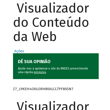
Visualizador
do Conteúdo
da Web
Ações
DÊ SUA OPINIÃO
Ajude-nos a aprimorar o site do BNDES preenchendo
uma rápida
pesquisa
.
Z7_L9KEH4O0LORH80ALCLTPF80SN7
Visualizador