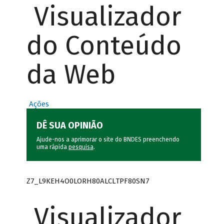
Visualizador
do Conteúdo
da Web
Ações
DÊ SUA OPINIÃO
Ajude-nos a aprimorar o site do BNDES preenchendo
uma rápida
pesquisa
.
Z7_L9KEH4O0LORH80ALCLTPF80SN7
Visualizador