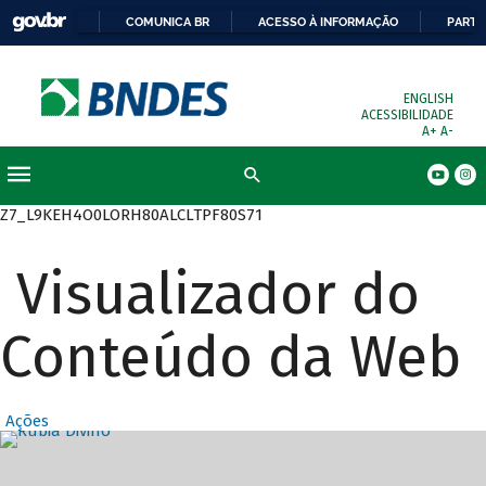
COMUNICA BR
ACESSO À INFORMAÇÃO
PARTI
ENGLISH
ACESSIBILIDADE
A+
A-
Busca
Z7_L9KEH4O0LORH80ALCLTPF80S71
Visualizador do
Conteúdo da Web
Ações
Destaques Prin