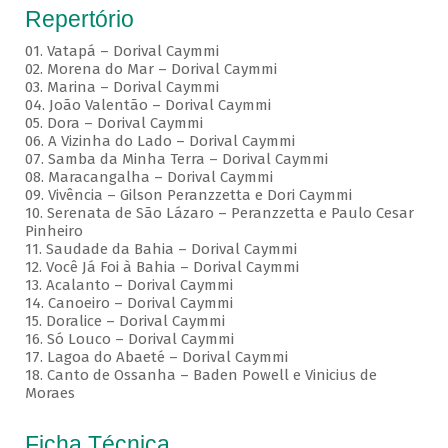
Repertório
01. Vatapá – Dorival Caymmi
02. Morena do Mar – Dorival Caymmi
03. Marina – Dorival Caymmi
04. João Valentão – Dorival Caymmi
05. Dora – Dorival Caymmi
06. A Vizinha do Lado – Dorival Caymmi
07. Samba da Minha Terra – Dorival Caymmi
08. Maracangalha – Dorival Caymmi
09. Vivência – Gilson Peranzzetta e Dori Caymmi
10. Serenata de São Lázaro – Peranzzetta e Paulo Cesar
Pinheiro
11. Saudade da Bahia – Dorival Caymmi
12. Você Já Foi à Bahia – Dorival Caymmi
13. Acalanto – Dorival Caymmi
14. Canoeiro – Dorival Caymmi
15. Doralice – Dorival Caymmi
16. Só Louco – Dorival Caymmi
17. Lagoa do Abaeté – Dorival Caymmi
18. Canto de Ossanha – Baden Powell e Vinicius de
Moraes
Ficha Técnica