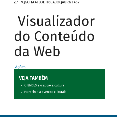
Z7_7QGCHA41LODH60A3OQA8RN1457
Visualizador
do Conteúdo
da Web
Ações
VEJA TAMBÉM
O BNDES e o apoio à cultura
Patrocínio a eventos culturais