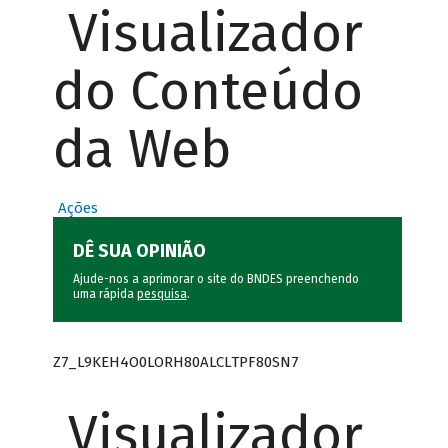
Visualizador
do Conteúdo
da Web
Ações
DÊ SUA OPINIÃO
Ajude-nos a aprimorar o site do BNDES preenchendo
uma rápida
pesquisa
.
Z7_L9KEH4O0LORH80ALCLTPF80SN7
Visualizador