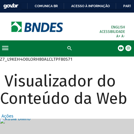
COMUNICA BR
ACESSO À INFORMAÇÃO
PARTI
ENGLISH
ACESSIBILIDADE
A+
A-
Busca
Z7_L9KEH4O0LORH80ALCLTPF80S71
Visualizador do
Conteúdo da Web
Ações
Destaques Prin