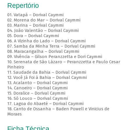
Repertório
01. Vatapá – Dorival Caymmi
02. Morena do Mar – Dorival Caymmi
03. Marina – Dorival Caymmi
04. João Valentão – Dorival Caymmi
05. Dora – Dorival Caymmi
06. A Vizinha do Lado – Dorival Caymmi
07. Samba da Minha Terra – Dorival Caymmi
08. Maracangalha – Dorival Caymmi
09. Vivência – Gilson Peranzzetta e Dori Caymmi
10. Serenata de São Lázaro – Peranzzetta e Paulo Cesar
Pinheiro
11. Saudade da Bahia – Dorival Caymmi
12. Você Já Foi à Bahia – Dorival Caymmi
13. Acalanto – Dorival Caymmi
14. Canoeiro – Dorival Caymmi
15. Doralice – Dorival Caymmi
16. Só Louco – Dorival Caymmi
17. Lagoa do Abaeté – Dorival Caymmi
18. Canto de Ossanha – Baden Powell e Vinicius de
Moraes
Ficha Técnica