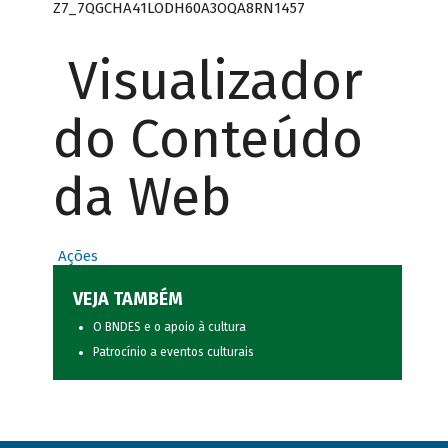
Z7_7QGCHA41LODH60A3OQA8RN1457
Visualizador
do Conteúdo
da Web
Ações
VEJA TAMBÉM
O BNDES e o apoio à cultura
Patrocínio a eventos culturais