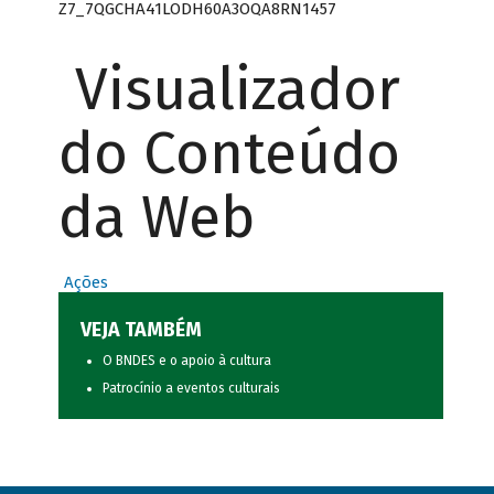
Z7_7QGCHA41LODH60A3OQA8RN1457
Visualizador
do Conteúdo
da Web
Ações
VEJA TAMBÉM
O BNDES e o apoio à cultura
Patrocínio a eventos culturais