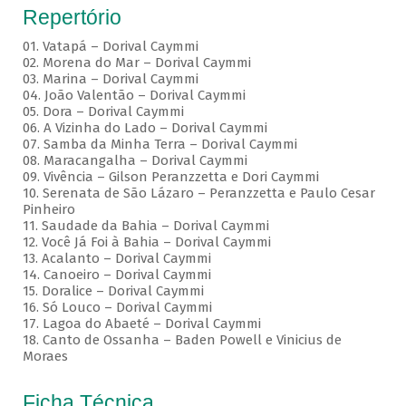
Repertório
01. Vatapá – Dorival Caymmi
02. Morena do Mar – Dorival Caymmi
03. Marina – Dorival Caymmi
04. João Valentão – Dorival Caymmi
05. Dora – Dorival Caymmi
06. A Vizinha do Lado – Dorival Caymmi
07. Samba da Minha Terra – Dorival Caymmi
08. Maracangalha – Dorival Caymmi
09. Vivência – Gilson Peranzzetta e Dori Caymmi
10. Serenata de São Lázaro – Peranzzetta e Paulo Cesar
Pinheiro
11. Saudade da Bahia – Dorival Caymmi
12. Você Já Foi à Bahia – Dorival Caymmi
13. Acalanto – Dorival Caymmi
14. Canoeiro – Dorival Caymmi
15. Doralice – Dorival Caymmi
16. Só Louco – Dorival Caymmi
17. Lagoa do Abaeté – Dorival Caymmi
18. Canto de Ossanha – Baden Powell e Vinicius de
Moraes
Ficha Técnica