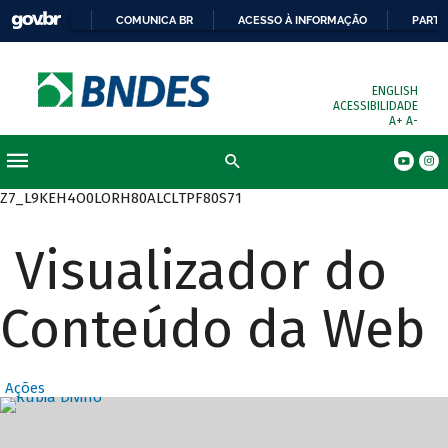
COMUNICA BR
ACESSO À INFORMAÇÃO
PARTI
ENGLISH
ACESSIBILIDADE
A+
A-
Busca
Z7_L9KEH4O0LORH80ALCLTPF80S71
Visualizador do
Conteúdo da Web
Ações
Destaques Prin