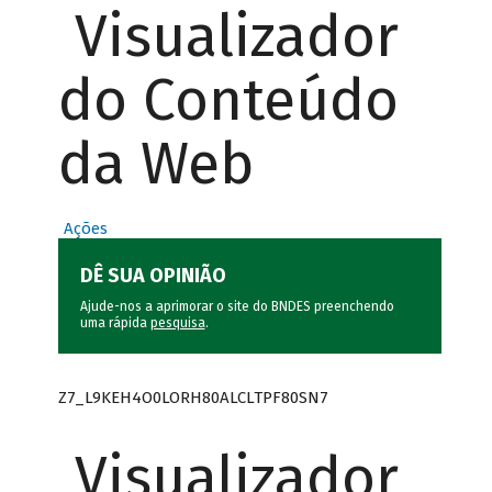
Visualizador
do Conteúdo
da Web
Ações
DÊ SUA OPINIÃO
Ajude-nos a aprimorar o site do BNDES preenchendo
uma rápida
pesquisa
.
Z7_L9KEH4O0LORH80ALCLTPF80SN7
Visualizador