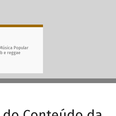
 Música Popular
ub e reggae
r do Conteúdo da