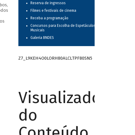
Reserva de ingressos
bos,
odos
Filmes e festivais de cinema
Receba a programação
os
Concursos para Escolha de Espetáculos
Musicais
Galeria BNDES
Z7_L9KEH4O0LORH80ALCLTPF80SN5
Visualizador
do
Conteúdo