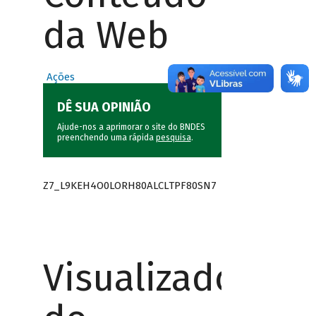
da Web
Ações
DÊ SUA OPINIÃO
Ajude-nos a aprimorar o site do BNDES
preenchendo uma rápida
pesquisa
.
Z7_L9KEH4O0LORH80ALCLTPF80SN7
Visualizador