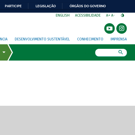
PARTICIPE
LEGISLAÇÃO
ÓRGÃOS DO GOVERNO
⁣
ENGLISH
ACESSIBILIDADE
A+
A-
NCIA
DESENVOLVIMENTO SUSTENTÁVEL
CONHECIMENTO
IMPRENSA
Busca
gem de tela