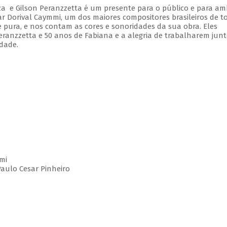
a e Gilson Peranzzetta é um presente para o público e para am
r Dorival Caymmi, um dos maiores compositores brasileiros de t
e pura, e nos contam as cores e sonoridades da sua obra. Eles
nzzetta e 50 anos de Fabiana e a alegria de trabalharem junt
dade.
mmi
Paulo Cesar Pinheiro