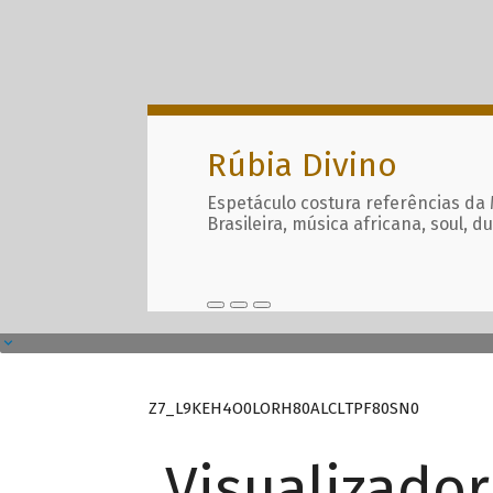
Rúbia Divino
Espetáculo costura referências da
Brasileira, música africana, soul, d
Z7_L9KEH4O0LORH80ALCLTPF80SN0
Visualizado