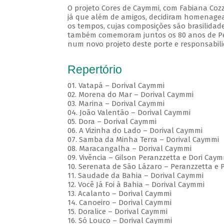
O projeto Cores de Caymmi, com Fabiana Cozz
já que além de amigos, decidiram homenagea
os tempos, cujas composições são brasilidad
também comemoram juntos os 80 anos de Pera
num novo projeto deste porte e responsabili
Repertório
01. Vatapá – Dorival Caymmi
02. Morena do Mar – Dorival Caymmi
03. Marina – Dorival Caymmi
04. João Valentão – Dorival Caymmi
05. Dora – Dorival Caymmi
06. A Vizinha do Lado – Dorival Caymmi
07. Samba da Minha Terra – Dorival Caymmi
08. Maracangalha – Dorival Caymmi
09. Vivência – Gilson Peranzzetta e Dori Cay
10. Serenata de São Lázaro – Peranzzetta e 
11. Saudade da Bahia – Dorival Caymmi
12. Você Já Foi à Bahia – Dorival Caymmi
13. Acalanto – Dorival Caymmi
14. Canoeiro – Dorival Caymmi
15. Doralice – Dorival Caymmi
16. Só Louco – Dorival Caymmi