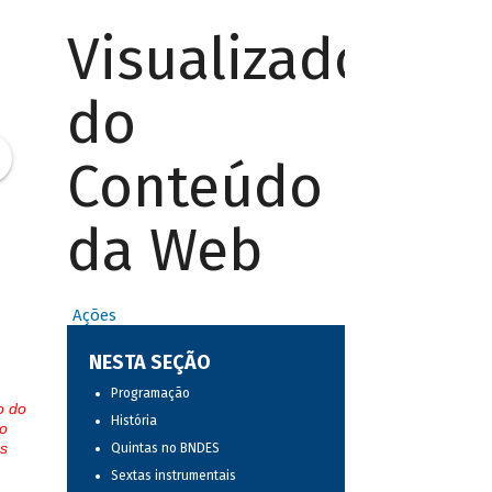
Visualizador
do
Conteúdo
da Web
Ações
NESTA SEÇÃO
Programação
o do
História
o
s
Quintas no BNDES
Sextas instrumentais