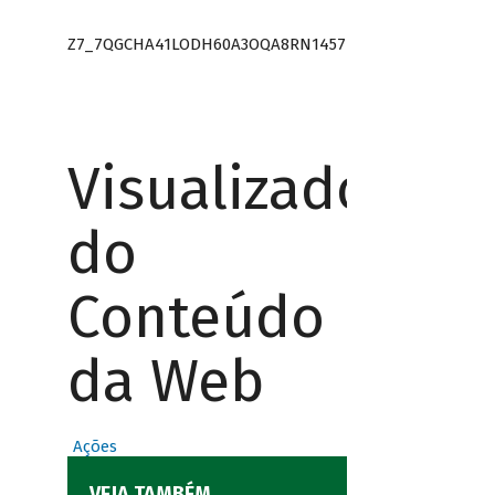
Z7_7QGCHA41LODH60A3OQA8RN1457
Visualizador
do
Conteúdo
da Web
Ações
VEJA TAMBÉM