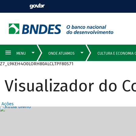
Z7_L9KEH4O0LORH80ALCLTPF80S71
Visualizador do 
Ações
Destaques Prin