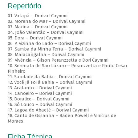
Repertório
01. Vatapá – Dorival Caymmi
02. Morena do Mar – Dorival Caymmi
03. Marina – Dorival Caymmi
04. João Valentão – Dorival Caymmi
05. Dora – Dorival Caymmi
06. A Vizinha do Lado – Dorival Caymmi
07. Samba da Minha Terra – Dorival Caymmi
08. Maracangalha – Dorival Caymmi
09. Vivência – Gilson Peranzzetta e Dori Caymmi
10. Serenata de São Lázaro – Peranzzetta e Paulo Cesar
Pinheiro
11. Saudade da Bahia – Dorival Caymmi
12. Você Já Foi à Bahia – Dorival Caymmi
13. Acalanto – Dorival Caymmi
14. Canoeiro – Dorival Caymmi
15. Doralice – Dorival Caymmi
16. Só Louco – Dorival Caymmi
17. Lagoa do Abaeté – Dorival Caymmi
18. Canto de Ossanha – Baden Powell e Vinicius de
Moraes
Ficha Técnica