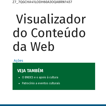
Z7_7QGCHA41LODH60A3OQA8RN1457
Visualizador
do Conteúdo
da Web
Ações
VEJA TAMBÉM
O BNDES e o apoio à cultura
Patrocínio a eventos culturais