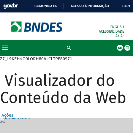
COMUNICA BR
ACESSO À INFORMAÇÃO
PARTI
ENGLISH
ACESSIBILIDADE
A+
A-
Busca
Z7_L9KEH4O0LORH80ALCLTPF80S71
Visualizador do
Conteúdo da Web
Ações
Destaques Prin