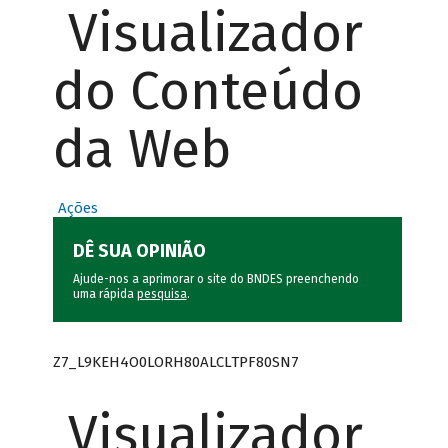
Visualizador
do Conteúdo
da Web
Ações
DÊ SUA OPINIÃO
Ajude-nos a aprimorar o site do BNDES preenchendo
uma rápida
pesquisa
.
Z7_L9KEH4O0LORH80ALCLTPF80SN7
Visualizador