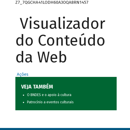
Z7_7QGCHA41LODH60A3OQA8RN1457
Visualizador
do Conteúdo
da Web
Ações
VEJA TAMBÉM
O BNDES e o apoio à cultura
Patrocínio a eventos culturais