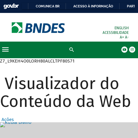
COMUNICA BR
ACESSO À INFORMAÇÃO
PARTI
ENGLISH
ACESSIBILIDADE
A+
A-
Busca
Z7_L9KEH4O0LORH80ALCLTPF80S71
Visualizador do
Conteúdo da Web
Ações
Destaques Prin