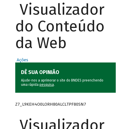
Visualizador
do Conteúdo
da Web
Ações
DÊ SUA OPINIÃO
Ajude-nos a aprimorar o site do BNDES preenchendo
uma rápida
pesquisa
.
Z7_L9KEH4O0LORH80ALCLTPF80SN7
Visualizador