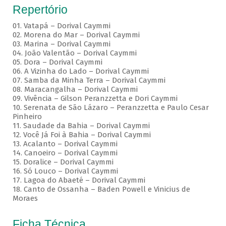
Repertório
01. Vatapá – Dorival Caymmi
02. Morena do Mar – Dorival Caymmi
03. Marina – Dorival Caymmi
04. João Valentão – Dorival Caymmi
05. Dora – Dorival Caymmi
06. A Vizinha do Lado – Dorival Caymmi
07. Samba da Minha Terra – Dorival Caymmi
08. Maracangalha – Dorival Caymmi
09. Vivência – Gilson Peranzzetta e Dori Caymmi
10. Serenata de São Lázaro – Peranzzetta e Paulo Cesar
Pinheiro
11. Saudade da Bahia – Dorival Caymmi
12. Você Já Foi à Bahia – Dorival Caymmi
13. Acalanto – Dorival Caymmi
14. Canoeiro – Dorival Caymmi
15. Doralice – Dorival Caymmi
16. Só Louco – Dorival Caymmi
17. Lagoa do Abaeté – Dorival Caymmi
18. Canto de Ossanha – Baden Powell e Vinicius de
Moraes
Ficha Técnica