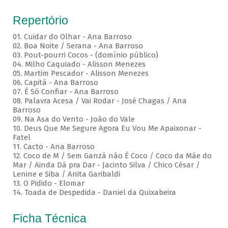
Repertório
01. Cuidar do Olhar - Ana Barroso
02. Boa Noite / Serana - Ana Barroso
03. Pout-pourri Cocos - (domínio público)
04. Milho Caquiado - Alisson Menezes
05. Martim Pescador - Alisson Menezes
06. Capitá - Ana Barroso
07. É Só Confiar - Ana Barroso
08. Palavra Acesa / Vai Rodar - José Chagas / Ana
Barroso
09. Na Asa do Vento - João do Vale
10. Deus Que Me Segure Agora Eu Vou Me Apaixonar -
Fatel
11. Cacto - Ana Barroso
12. Coco de M / Sem Ganzá não É Coco / Coco da Mãe do
Mar / Ainda Dá pra Dar - Jacinto Silva / Chico César /
Lenine e Siba / Anita Garibaldi
13. O Pidido - Elomar
14. Toada de Despedida - Daniel da Quixabeira
Ficha Técnica