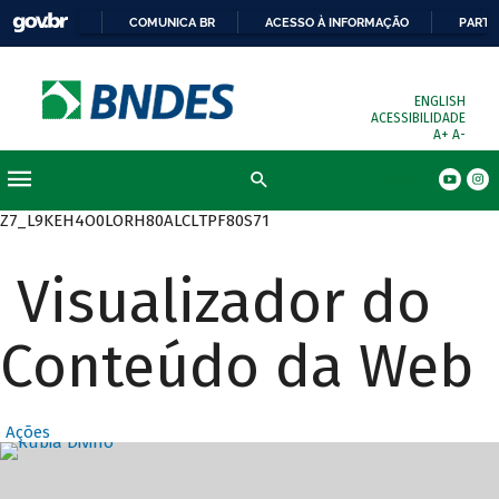
COMUNICA BR
ACESSO À INFORMAÇÃO
PARTI
ENGLISH
ACESSIBILIDADE
A+
A-
Busca
Z7_L9KEH4O0LORH80ALCLTPF80S71
Visualizador do
Conteúdo da Web
Ações
Destaques Prin