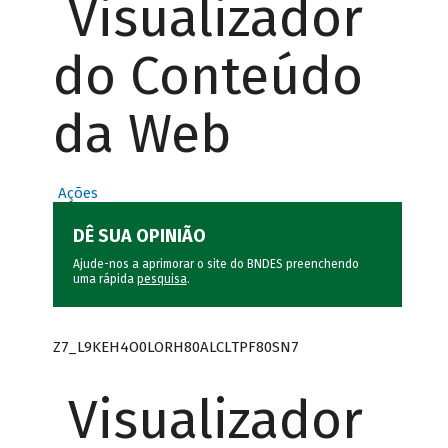
Visualizador
do Conteúdo
da Web
Ações
DÊ SUA OPINIÃO
Ajude-nos a aprimorar o site do BNDES preenchendo
uma rápida
pesquisa
.
Z7_L9KEH4O0LORH80ALCLTPF80SN7
Visualizador