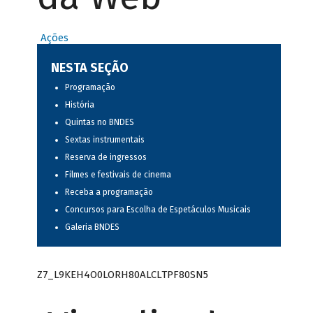
Ações
NESTA SEÇÃO
Programação
História
Quintas no BNDES
Sextas instrumentais
Reserva de ingressos
Filmes e festivais de cinema
Receba a programação
Concursos para Escolha de Espetáculos Musicais
Galeria BNDES
Z7_L9KEH4O0LORH80ALCLTPF80SN5