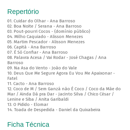
Repertório
01. Cuidar do Olhar - Ana Barroso
02. Boa Noite / Serana - Ana Barroso
03. Pout-pourri Cocos - (domínio público)
04. Milho Caquiado - Alisson Menezes
05. Martim Pescador - Alisson Menezes
06. Capitá - Ana Barroso
07. É Só Confiar - Ana Barroso
08. Palavra Acesa / Vai Rodar - José Chagas / Ana
Barroso
09. Na Asa do Vento - João do Vale
10. Deus Que Me Segure Agora Eu Vou Me Apaixonar -
Fatel
11. Cacto - Ana Barroso
12. Coco de M / Sem Ganzá não É Coco / Coco da Mãe do
Mar / Ainda Dá pra Dar - Jacinto Silva / Chico César /
Lenine e Siba / Anita Garibaldi
13. O Pidido - Elomar
14. Toada de Despedida - Daniel da Quixabeira
Ficha Técnica