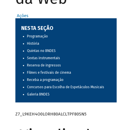
Ações
NESTA SEÇÃO
Programação
História
Quintas no BNDES
Sextas instrumentais
Reserva de ingressos
Filmes e festivais de cinema
Receba a programação
Concursos para Escolha de Espetáculos Musicais
Galeria BNDES
Z7_L9KEH4O0LORH80ALCLTPF80SN5