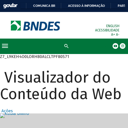
COMUNICA BR
ACESSO À INFORMAÇÃO
PARTI
ENGLISH
ACESSIBILIDADE
A+
A-
Busca
Z7_L9KEH4O0LORH80ALCLTPF80S71
Visualizador do
Conteúdo da Web
Ações
Destaques Prin