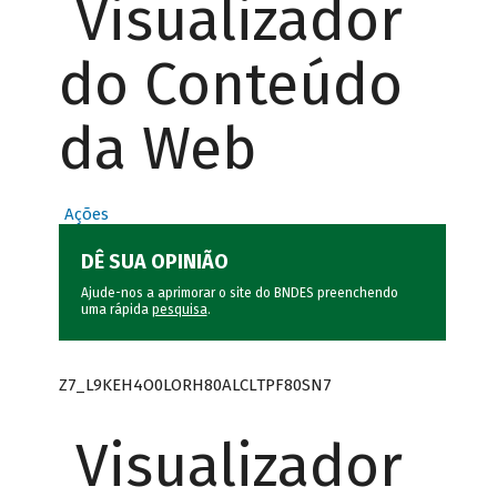
Visualizador
do Conteúdo
da Web
Ações
DÊ SUA OPINIÃO
Ajude-nos a aprimorar o site do BNDES preenchendo
uma rápida
pesquisa
.
Z7_L9KEH4O0LORH80ALCLTPF80SN7
Visualizador