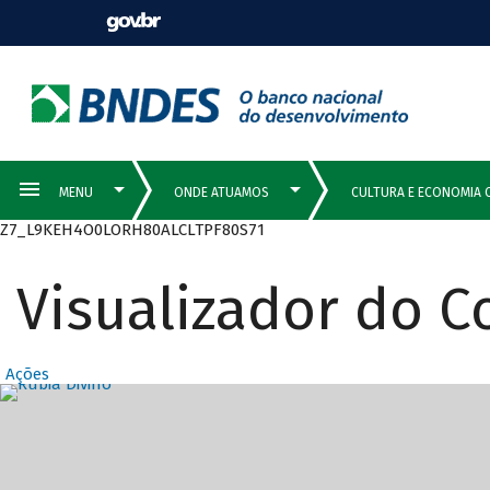
Z7_L9KEH4O0LORH80ALCLTPF80S71
Visualizador do 
Ações
Destaques Prin