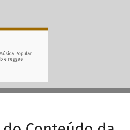
 Música Popular
ub e reggae
r do Conteúdo da