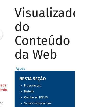
Visualizador
do
Conteúdo
da Web
Ações
NESTA SEÇÃO
ssos
Programação
tando
História
Quintas no BNDES
mo
Sextas instrumentais