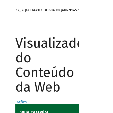
Z7_7QGCHA41LODH60A3OQA8RN1457
Visualizador
do
Conteúdo
da Web
Ações
VEJA TAMBÉM