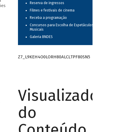
a
Reserva de ingressos
ões
Filmes e festivais de cinema
Receba a programação
Concursos para Escolha de Espetáculos
Musicais
Galeria BNDES
Z7_L9KEH4O0LORH80ALCLTPF80SN5
Visualizador
/
do
Conteúdo