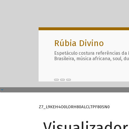
Rúbia Divino
Espetáculo costura referências da
Brasileira, música africana, soul, d
Z7_L9KEH4O0LORH80ALCLTPF80SN0
Visualizado