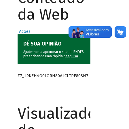
da Web
Ações
DÊ SUA OPINIÃO
Ajude-nos a aprimorar o site do BNDES
preenchendo uma rápida
pesquisa
.
Z7_L9KEH4O0LORH80ALCLTPF80SN7
Visualizador