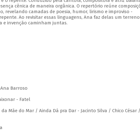
 e o repente. Conduzido pela cantora, compositora e atriz baian
sença cênica de maneira orgânica. O repertório reúne composiç
no, revelando camadas de poesia, humor, lirismo e improviso -
repente. Ao revisitar essas linguagens, Ana faz delas um terreno
a e invenção caminham juntas.
/ Ana Barroso
ixonar - Fatel
da Mãe do Mar / Ainda Dá pra Dar - Jacinto Silva / Chico César 
ra