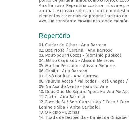
ponto de partida ritmos como o forró, o coco
Ana Barroso, Repentina costura música e pre
autorais e clássicos do cancioneiro nordesti
elementos essenciais da própria tradição do 
vivo, em constante movimento, onde memóri
Repertório
01. Cuidar do Olhar - Ana Barroso
02. Boa Noite / Serana - Ana Barroso
03. Pout-pourri Cocos - (domínio público)
04. Milho Caquiado - Alisson Menezes
05. Martim Pescador - Alisson Menezes
06. Capitá - Ana Barroso
07. É Só Confiar - Ana Barroso
08. Palavra Acesa / Vai Rodar - José Chagas 
09. Na Asa do Vento - João do Vale
10. Deus Que Me Segure Agora Eu Vou Me Apa
11. Cacto - Ana Barroso
12. Coco de M / Sem Ganzá não É Coco / Coco 
Lenine e Siba / Anita Garibaldi
13. O Pidido - Elomar
14. Toada de Despedida - Daniel da Quixabei