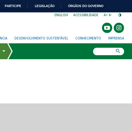
PARTICIPE
LEGISLAÇÃO
ÓRGÃOS DO GOVERNO
⁣
ENGLISH
ACESSIBILIDADE
A+
A-
NCIA
DESENVOLVIMENTO SUSTENTÁVEL
CONHECIMENTO
IMPRENSA
Busca
gem de tela