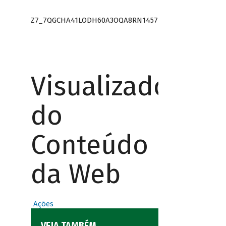
Z7_7QGCHA41LODH60A3OQA8RN1457
Visualizador
do
Conteúdo
da Web
Ações
VEJA TAMBÉM