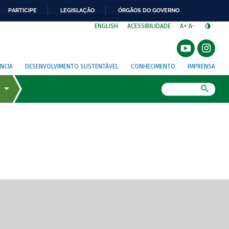
PARTICIPE
LEGISLAÇÃO
ÓRGÃOS DO GOVERNO
⁣
ENGLISH
ACESSIBILIDADE
A+
A-
NCIA
DESENVOLVIMENTO SUSTENTÁVEL
CONHECIMENTO
IMPRENSA
Busca
gem de tela