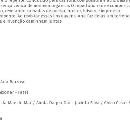
 e o repente. Conduzido pela cantora, compositora e atriz baian
sença cênica de maneira orgânica. O repertório reúne composiç
no, revelando camadas de poesia, humor, lirismo e improviso -
repente. Ao revisitar essas linguagens, Ana faz delas um terreno
a e invenção caminham juntas.
/ Ana Barroso
ixonar - Fatel
da Mãe do Mar / Ainda Dá pra Dar - Jacinto Silva / Chico César 
ra