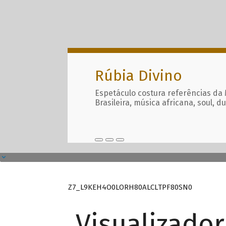
Rúbia Divino
Espetáculo costura referências da
Brasileira, música africana, soul, d
Z7_L9KEH4O0LORH80ALCLTPF80SN0
Visualizado