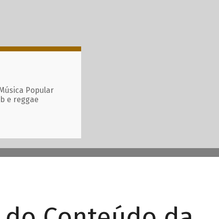
 Música Popular
ub e reggae
r do Conteúdo da