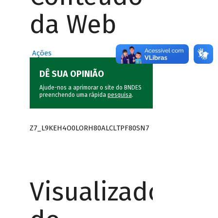
da Web
Ações
DÊ SUA OPINIÃO
Ajude-nos a aprimorar o site do BNDES
preenchendo uma rápida
pesquisa
.
Z7_L9KEH4O0LORH80ALCLTPF80SN7
Visualizador