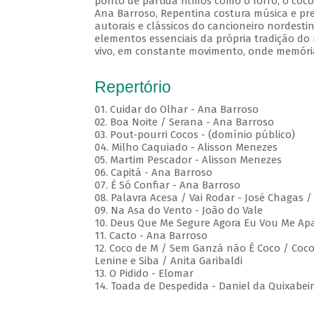
ponto de partida ritmos como o forró, o coco
Ana Barroso, Repentina costura música e pre
autorais e clássicos do cancioneiro nordesti
elementos essenciais da própria tradição do 
vivo, em constante movimento, onde memóri
Repertório
01. Cuidar do Olhar - Ana Barroso
02. Boa Noite / Serana - Ana Barroso
03. Pout-pourri Cocos - (domínio público)
04. Milho Caquiado - Alisson Menezes
05. Martim Pescador - Alisson Menezes
06. Capitá - Ana Barroso
07. É Só Confiar - Ana Barroso
08. Palavra Acesa / Vai Rodar - José Chagas 
09. Na Asa do Vento - João do Vale
10. Deus Que Me Segure Agora Eu Vou Me Apa
11. Cacto - Ana Barroso
12. Coco de M / Sem Ganzá não É Coco / Coco 
Lenine e Siba / Anita Garibaldi
13. O Pidido - Elomar
14. Toada de Despedida - Daniel da Quixabei