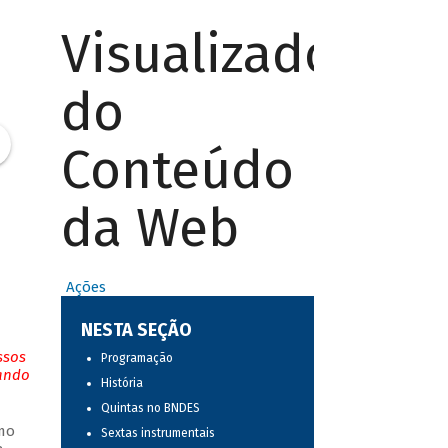
Visualizador
do
Conteúdo
da Web
Ações
NESTA SEÇÃO
ssos
Programação
tando
História
Quintas no BNDES
mo
Sextas instrumentais