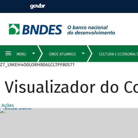
Z7_L9KEH4O0LORH80ALCLTPF80S71
Visualizador do 
Ações
Destaques Prin