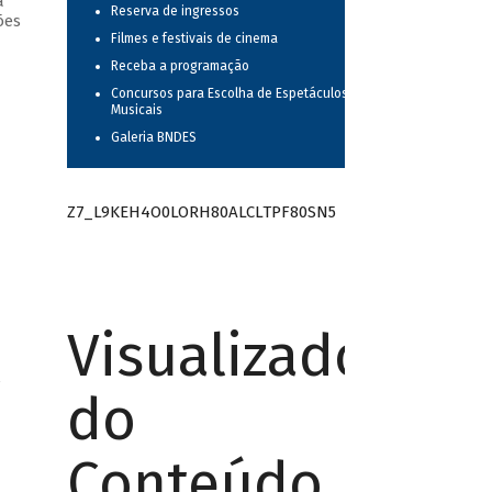
a
Reserva de ingressos
ões
Filmes e festivais de cinema
Receba a programação
Concursos para Escolha de Espetáculos
Musicais
Galeria BNDES
Z7_L9KEH4O0LORH80ALCLTPF80SN5
Visualizador
/
do
Conteúdo