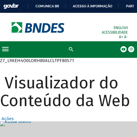
COMUNICA BR
ACESSO À INFORMAÇÃO
PARTI
ENGLISH
ACESSIBILIDADE
A+
A-
Busca
Z7_L9KEH4O0LORH80ALCLTPF80S71
Visualizador do
Conteúdo da Web
Ações
Destaques Prin