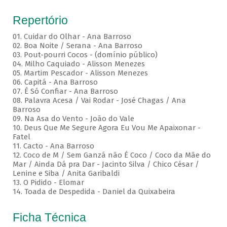
Repertório
01. Cuidar do Olhar - Ana Barroso
02. Boa Noite / Serana - Ana Barroso
03. Pout-pourri Cocos - (domínio público)
04. Milho Caquiado - Alisson Menezes
05. Martim Pescador - Alisson Menezes
06. Capitá - Ana Barroso
07. É Só Confiar - Ana Barroso
08. Palavra Acesa / Vai Rodar - José Chagas / Ana
Barroso
09. Na Asa do Vento - João do Vale
10. Deus Que Me Segure Agora Eu Vou Me Apaixonar -
Fatel
11. Cacto - Ana Barroso
12. Coco de M / Sem Ganzá não É Coco / Coco da Mãe do
Mar / Ainda Dá pra Dar - Jacinto Silva / Chico César /
Lenine e Siba / Anita Garibaldi
13. O Pidido - Elomar
14. Toada de Despedida - Daniel da Quixabeira
Ficha Técnica