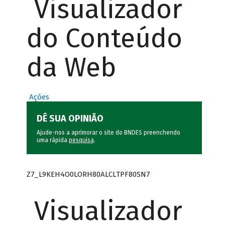
Visualizador
do Conteúdo
da Web
Ações
DÊ SUA OPINIÃO
Ajude-nos a aprimorar o site do BNDES preenchendo
uma rápida
pesquisa
.
Z7_L9KEH4O0LORH80ALCLTPF80SN7
Visualizador