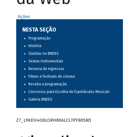
Ações
NESTA SEÇÃO
Programação
História
Quintas no BNDES
Sextas instrumentais
Reserva de ingressos
Filmes e festivais de cinema
Receba a programação
Concursos para Escolha de Espetáculos Musicais
Galeria BNDES
Z7_L9KEH4O0LORH80ALCLTPF80SN5