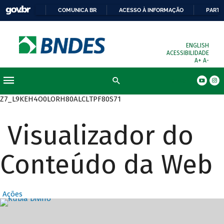
COMUNICA BR
ACESSO À INFORMAÇÃO
PARTI
ENGLISH
ACESSIBILIDADE
A+
A-
Busca
Z7_L9KEH4O0LORH80ALCLTPF80S71
Visualizador do
Conteúdo da Web
Ações
Destaques Prin