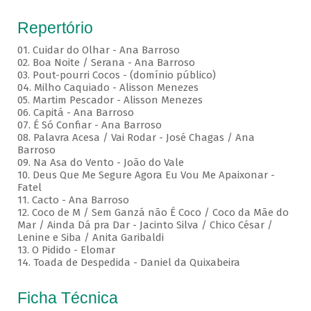
Repertório
01. Cuidar do Olhar - Ana Barroso
02. Boa Noite / Serana - Ana Barroso
03. Pout-pourri Cocos - (domínio público)
04. Milho Caquiado - Alisson Menezes
05. Martim Pescador - Alisson Menezes
06. Capitá - Ana Barroso
07. É Só Confiar - Ana Barroso
08. Palavra Acesa / Vai Rodar - José Chagas / Ana
Barroso
09. Na Asa do Vento - João do Vale
10. Deus Que Me Segure Agora Eu Vou Me Apaixonar -
Fatel
11. Cacto - Ana Barroso
12. Coco de M / Sem Ganzá não É Coco / Coco da Mãe do
Mar / Ainda Dá pra Dar - Jacinto Silva / Chico César /
Lenine e Siba / Anita Garibaldi
13. O Pidido - Elomar
14. Toada de Despedida - Daniel da Quixabeira
Ficha Técnica