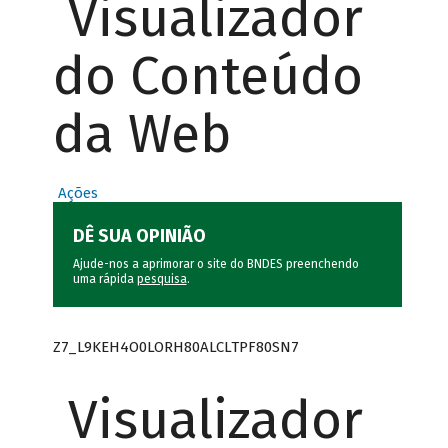
Visualizador
do Conteúdo
da Web
Ações
DÊ SUA OPINIÃO
Ajude-nos a aprimorar o site do BNDES preenchendo
uma rápida
pesquisa
.
Z7_L9KEH4O0LORH80ALCLTPF80SN7
Visualizador