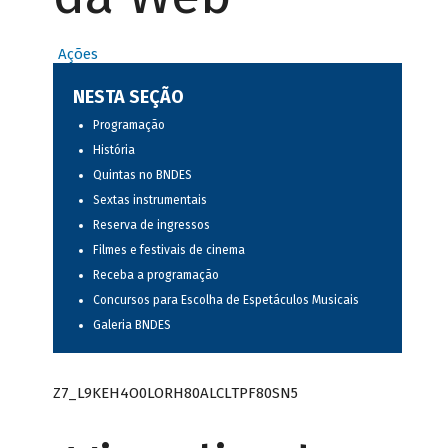
Ações
NESTA SEÇÃO
Programação
História
Quintas no BNDES
Sextas instrumentais
Reserva de ingressos
Filmes e festivais de cinema
Receba a programação
Concursos para Escolha de Espetáculos Musicais
Galeria BNDES
Z7_L9KEH4O0LORH80ALCLTPF80SN5