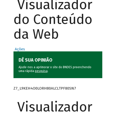
Visualizador
do Conteúdo
da Web
Ações
DÊ SUA OPINIÃO
Ajude-nos a aprimorar o site do BNDES preenchendo
uma rápida
pesquisa
.
Z7_L9KEH4O0LORH80ALCLTPF80SN7
Visualizador