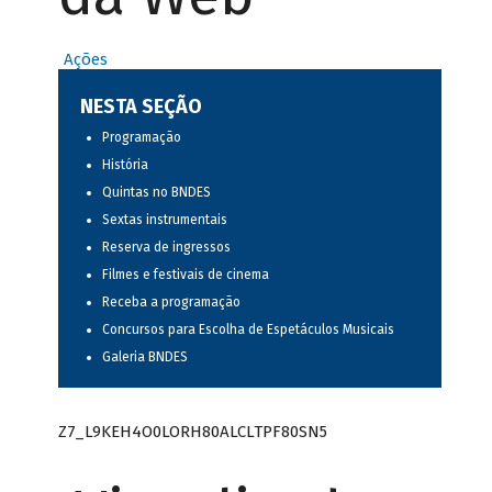
Ações
NESTA SEÇÃO
Programação
História
Quintas no BNDES
Sextas instrumentais
Reserva de ingressos
Filmes e festivais de cinema
Receba a programação
Concursos para Escolha de Espetáculos Musicais
Galeria BNDES
Z7_L9KEH4O0LORH80ALCLTPF80SN5