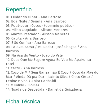
Repertório
01. Cuidar do Olhar - Ana Barroso
02. Boa Noite / Serana - Ana Barroso
03. Pout-pourri Cocos - (domínio público)
04. Milho Caquiado - Alisson Menezes
05. Martim Pescador - Alisson Menezes
06. Capitá - Ana Barroso
07. É Só Confiar - Ana Barroso
08. Palavra Acesa / Vai Rodar - José Chagas / Ana
Barroso
09. Na Asa do Vento - João do Vale
10. Deus Que Me Segure Agora Eu Vou Me Apaixonar -
Fatel
11. Cacto - Ana Barroso
12. Coco de M / Sem Ganzá não É Coco / Coco da Mãe do
Mar / Ainda Dá pra Dar - Jacinto Silva / Chico César /
Lenine e Siba / Anita Garibaldi
13. O Pidido - Elomar
14. Toada de Despedida - Daniel da Quixabeira
Ficha Técnica