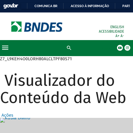
COMUNICA BR
ACESSO À INFORMAÇÃO
PARTI
ENGLISH
ACESSIBILIDADE
A+
A-
Busca
Z7_L9KEH4O0LORH80ALCLTPF80S71
Visualizador do
Conteúdo da Web
Ações
Destaques Prin