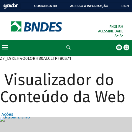
COMUNICA BR
ACESSO À INFORMAÇÃO
PARTI
ENGLISH
ACESSIBILIDADE
A+
A-
Busca
Z7_L9KEH4O0LORH80ALCLTPF80S71
Visualizador do
Conteúdo da Web
Ações
Destaques Prin