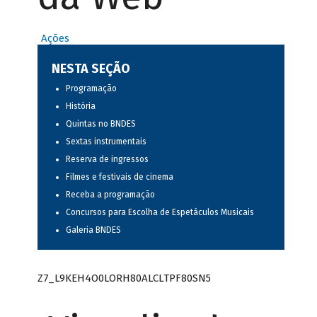
Ações
NESTA SEÇÃO
Programação
História
Quintas no BNDES
Sextas instrumentais
Reserva de ingressos
Filmes e festivais de cinema
Receba a programação
Concursos para Escolha de Espetáculos Musicais
Galeria BNDES
Z7_L9KEH4O0LORH80ALCLTPF80SN5