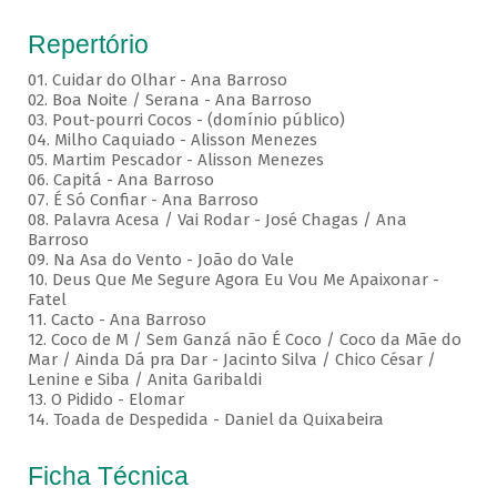
Repertório
01. Cuidar do Olhar - Ana Barroso
02. Boa Noite / Serana - Ana Barroso
03. Pout-pourri Cocos - (domínio público)
04. Milho Caquiado - Alisson Menezes
05. Martim Pescador - Alisson Menezes
06. Capitá - Ana Barroso
07. É Só Confiar - Ana Barroso
08. Palavra Acesa / Vai Rodar - José Chagas / Ana
Barroso
09. Na Asa do Vento - João do Vale
10. Deus Que Me Segure Agora Eu Vou Me Apaixonar -
Fatel
11. Cacto - Ana Barroso
12. Coco de M / Sem Ganzá não É Coco / Coco da Mãe do
Mar / Ainda Dá pra Dar - Jacinto Silva / Chico César /
Lenine e Siba / Anita Garibaldi
13. O Pidido - Elomar
14. Toada de Despedida - Daniel da Quixabeira
Ficha Técnica