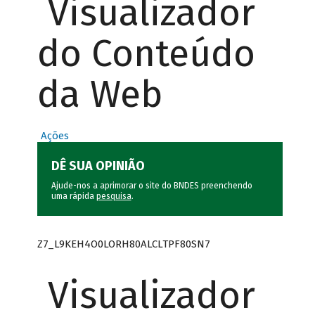
Visualizador
do Conteúdo
da Web
Ações
DÊ SUA OPINIÃO
Ajude-nos a aprimorar o site do BNDES preenchendo
uma rápida
pesquisa
.
Z7_L9KEH4O0LORH80ALCLTPF80SN7
Visualizador