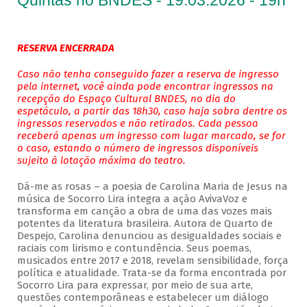
Quintas no BNDES - 19.03.2026 - 19h
RESERVA ENCERRADA
Caso não tenha conseguido fazer a reserva de ingresso
pela internet, você ainda pode encontrar ingressos na
recepção do Espaço Cultural BNDES, no dia do
espetáculo, a partir das 18h30, caso haja sobra dentre os
ingressos reservados e não retirados. Cada pessoa
receberá apenas um ingresso com lugar marcado, se for
o caso, estando o número de ingressos disponíveis
sujeito à lotação máxima do teatro.
Dá-me as rosas – a poesia de Carolina Maria de Jesus na
música de Socorro Lira integra a ação AvivaVoz e
transforma em canção a obra de uma das vozes mais
potentes da literatura brasileira. Autora de Quarto de
Despejo, Carolina denunciou as desigualdades sociais e
raciais com lirismo e contundência. Seus poemas,
musicados entre 2017 e 2018, revelam sensibilidade, força
política e atualidade. Trata-se da forma encontrada por
Socorro Lira para expressar, por meio de sua arte,
questões contemporâneas e estabelecer um diálogo