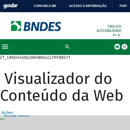
COMUNICA BR
ACESSO À INFORMAÇÃO
PARTI
ENGLISH
ACESSIBILIDADE
A+
A-
Busca
Z7_L9KEH4O0LORH80ALCLTPF80S71
Visualizador do
Conteúdo da Web
Ações
Destaques Prin