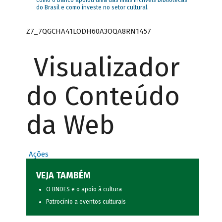
como o Banco apoiou uma das mais incríveis bibliotecas
do Brasil e como investe no setor cultural.
Z7_7QGCHA41LODH60A3OQA8RN1457
Visualizador
do Conteúdo
da Web
Ações
VEJA TAMBÉM
O BNDES e o apoio à cultura
Patrocínio a eventos culturais