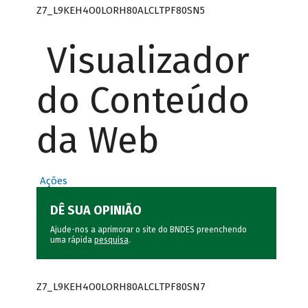
Z7_L9KEH4O0LORH80ALCLTPF80SN5
Visualizador
do Conteúdo
da Web
Ações
DÊ SUA OPINIÃO
Ajude-nos a aprimorar o site do BNDES preenchendo
uma rápida
pesquisa
.
Z7_L9KEH4O0LORH80ALCLTPF80SN7