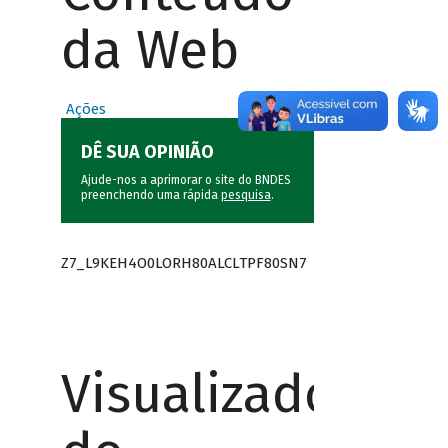
da Web
Ações
DÊ SUA OPINIÃO
Ajude-nos a aprimorar o site do BNDES
preenchendo uma rápida
pesquisa
.
Z7_L9KEH4O0LORH80ALCLTPF80SN7
Visualizador