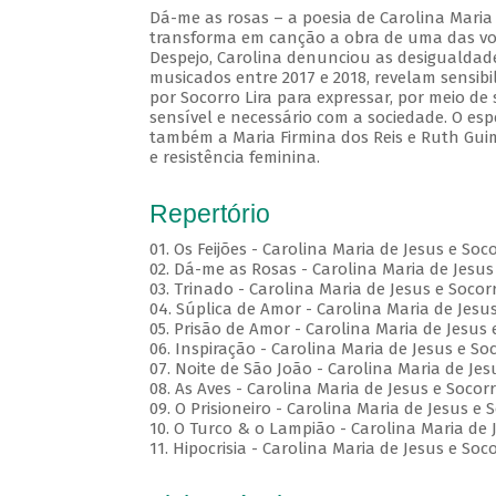
Dá-me as rosas – a poesia de Carolina Maria 
transforma em canção a obra de uma das voze
Despejo, Carolina denunciou as desigualdades
musicados entre 2017 e 2018, revelam sensibi
por Socorro Lira para expressar, por meio d
sensível e necessário com a sociedade. O esp
também a Maria Firmina dos Reis e Ruth Gui
e resistência feminina.
Repertório
01. Os Feijões - Carolina Maria de Jesus e Soc
02. Dá-me as Rosas - Carolina Maria de Jesus 
03. Trinado - Carolina Maria de Jesus e Socorr
04. Súplica de Amor - Carolina Maria de Jesus
05. Prisão de Amor - Carolina Maria de Jesus 
06. Inspiração - Carolina Maria de Jesus e Soc
07. Noite de São João - Carolina Maria de Jes
08. As Aves - Carolina Maria de Jesus e Socorr
09. O Prisioneiro - Carolina Maria de Jesus e 
10. O Turco & o Lampião - Carolina Maria de J
11. Hipocrisia - Carolina Maria de Jesus e Soco