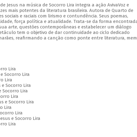
de Jesus na música de Socorro Lira integra a ação AvivaVoz e
s mais potentes da literatura brasileira. Autora de Quarto de
 sociais e raciais com lirismo e contundência. Seus poemas,
lidade, força política e atualidade. Trata-se da forma encontrad
e sua arte, questões contemporâneas e estabelecer um diálogo
etáculo tem o objetivo de dar continuidade ao ciclo dedicado
marães, reafirmando a canção como ponte entre literatura, mem
orro Lira
e Socorro Lira
o Lira
 e Socorro Lira
e Socorro Lira
orro Lira
us e Socorro Lira
o Lira
Socorro Lira
esus e Socorro Lira
rro Lira