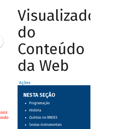
Visualizador
do
Conteúdo
da Web
Ações
NESTA SEÇÃO
Programação
História
ssos
tando
Quintas no BNDES
Sextas instrumentais