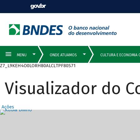
Z7_L9KEH4O0LORH80ALCLTPF80S71
Visualizador do 
Ações
Destaques Prin