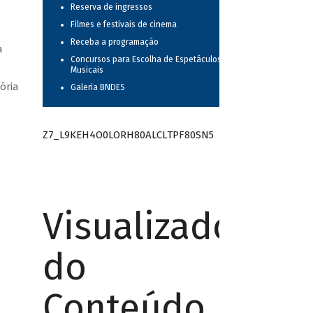
Reserva de ingressos
Filmes e festivais de cinema
Receba a programação
a
Concursos para Escolha de Espetáculos
Musicais
ória
Galeria BNDES
Z7_L9KEH4O0LORH80ALCLTPF80SN5
Visualizador
do
Conteúdo