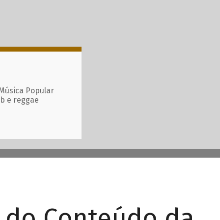
 Música Popular
ub e reggae
r do Conteúdo da