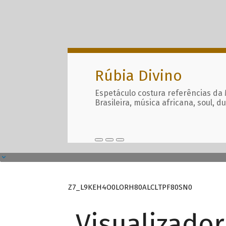
Rúbia Divino
Espetáculo costura referências da
Brasileira, música africana, soul, d
Z7_L9KEH4O0LORH80ALCLTPF80SN0
Visualizado