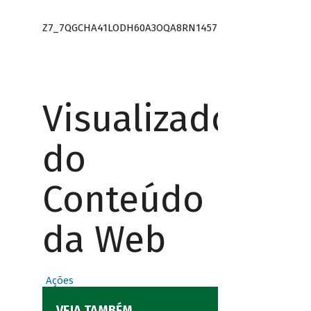
Z7_7QGCHA41LODH60A3OQA8RN1457
Visualizador
do
Conteúdo
da Web
Ações
VEJA TAMBÉM