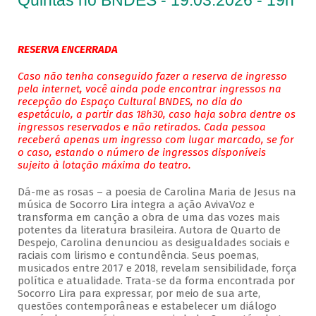
Quintas no BNDES - 19.03.2026 - 19h
RESERVA ENCERRADA
Caso não tenha conseguido fazer a reserva de ingresso
pela internet, você ainda pode encontrar ingressos na
recepção do Espaço Cultural BNDES, no dia do
espetáculo, a partir das 18h30, caso haja sobra dentre os
ingressos reservados e não retirados. Cada pessoa
receberá apenas um ingresso com lugar marcado, se for
o caso, estando o número de ingressos disponíveis
sujeito à lotação máxima do teatro.
Dá-me as rosas – a poesia de Carolina Maria de Jesus na
música de Socorro Lira integra a ação AvivaVoz e
transforma em canção a obra de uma das vozes mais
potentes da literatura brasileira. Autora de Quarto de
Despejo, Carolina denunciou as desigualdades sociais e
raciais com lirismo e contundência. Seus poemas,
musicados entre 2017 e 2018, revelam sensibilidade, força
política e atualidade. Trata-se da forma encontrada por
Socorro Lira para expressar, por meio de sua arte,
questões contemporâneas e estabelecer um diálogo