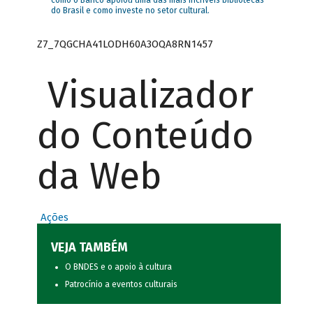
como o Banco apoiou uma das mais incríveis bibliotecas
do Brasil e como investe no setor cultural.
Z7_7QGCHA41LODH60A3OQA8RN1457
Visualizador
do Conteúdo
da Web
Ações
VEJA TAMBÉM
O BNDES e o apoio à cultura
Patrocínio a eventos culturais