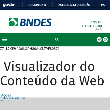
COMUNICA BR
ACESSO À INFORMAÇÃO
PARTI
ENGLISH
ACESSIBILIDADE
A+
A-
Busca
Z7_L9KEH4O0LORH80ALCLTPF80S71
Visualizador do
Conteúdo da Web
Ações
Destaques Prin