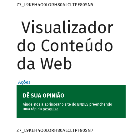
Z7_L9KEH4O0LORH80ALCLTPF80SN5
Visualizador
do Conteúdo
da Web
Ações
DÊ SUA OPINIÃO
Ajude-nos a aprimorar o site do BNDES preenchendo
uma rápida
pesquisa
.
Z7_L9KEH4O0LORH80ALCLTPF80SN7