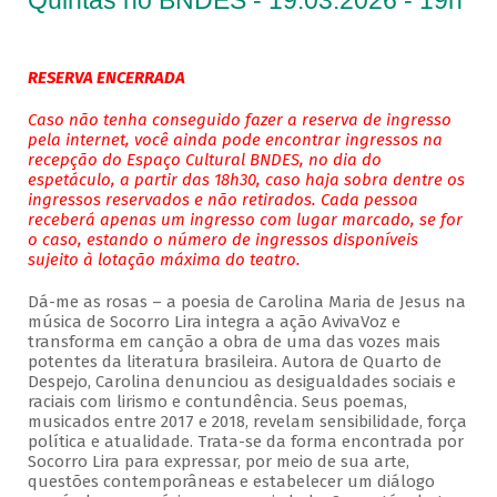
Quintas no BNDES - 19.03.2026 - 19h
RESERVA ENCERRADA
Caso não tenha conseguido fazer a reserva de ingresso
pela internet, você ainda pode encontrar ingressos na
recepção do Espaço Cultural BNDES, no dia do
espetáculo, a partir das 18h30, caso haja sobra dentre os
ingressos reservados e não retirados. Cada pessoa
receberá apenas um ingresso com lugar marcado, se for
o caso, estando o número de ingressos disponíveis
sujeito à lotação máxima do teatro.
Dá-me as rosas – a poesia de Carolina Maria de Jesus na
música de Socorro Lira integra a ação AvivaVoz e
transforma em canção a obra de uma das vozes mais
potentes da literatura brasileira. Autora de Quarto de
Despejo, Carolina denunciou as desigualdades sociais e
raciais com lirismo e contundência. Seus poemas,
musicados entre 2017 e 2018, revelam sensibilidade, força
política e atualidade. Trata-se da forma encontrada por
Socorro Lira para expressar, por meio de sua arte,
questões contemporâneas e estabelecer um diálogo