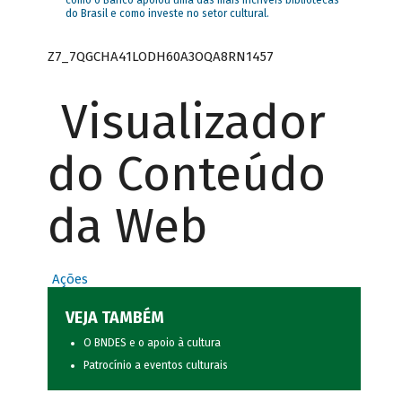
como o Banco apoiou uma das mais incríveis bibliotecas
do Brasil e como investe no setor cultural.
Z7_7QGCHA41LODH60A3OQA8RN1457
Visualizador
do Conteúdo
da Web
Ações
VEJA TAMBÉM
O BNDES e o apoio à cultura
Patrocínio a eventos culturais