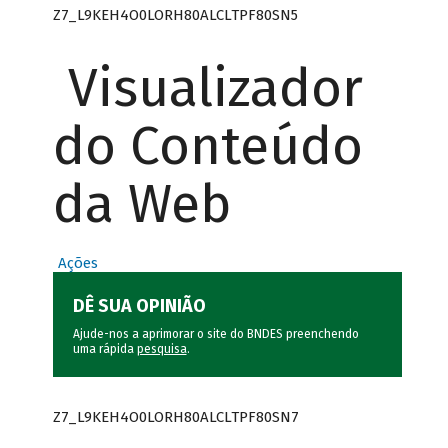
Z7_L9KEH4O0LORH80ALCLTPF80SN5
Visualizador
do Conteúdo
da Web
Ações
DÊ SUA OPINIÃO
Ajude-nos a aprimorar o site do BNDES preenchendo
uma rápida
pesquisa
.
Z7_L9KEH4O0LORH80ALCLTPF80SN7