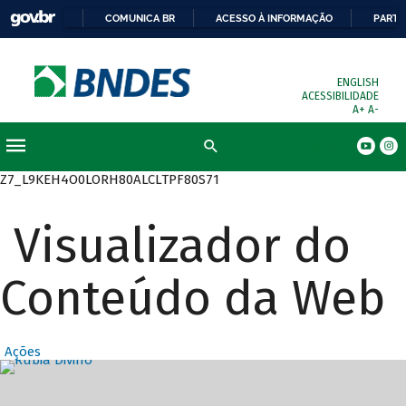
COMUNICA BR
ACESSO À INFORMAÇÃO
PARTI
ENGLISH
ACESSIBILIDADE
A+
A-
Busca
Z7_L9KEH4O0LORH80ALCLTPF80S71
Visualizador do
Conteúdo da Web
Ações
Destaques Prin