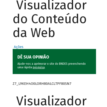
Visualizador
do Conteúdo
da Web
Ações
DÊ SUA OPINIÃO
Ajude-nos a aprimorar o site do BNDES preenchendo
uma rápida
pesquisa
.
Z7_L9KEH4O0LORH80ALCLTPF80SN7
Visualizador