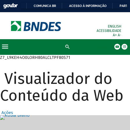
COMUNICA BR
ACESSO À INFORMAÇÃO
PARTI
ENGLISH
ACESSIBILIDADE
A+
A-
Busca
Z7_L9KEH4O0LORH80ALCLTPF80S71
Visualizador do
Conteúdo da Web
Ações
Destaques Prin