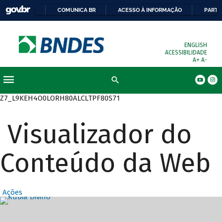
COMUNICA BR
ACESSO À INFORMAÇÃO
PARTI
ENGLISH
ACESSIBILIDADE
A+
A-
Busca
Z7_L9KEH4O0LORH80ALCLTPF80S71
Visualizador do
Conteúdo da Web
Ações
Destaques Prin