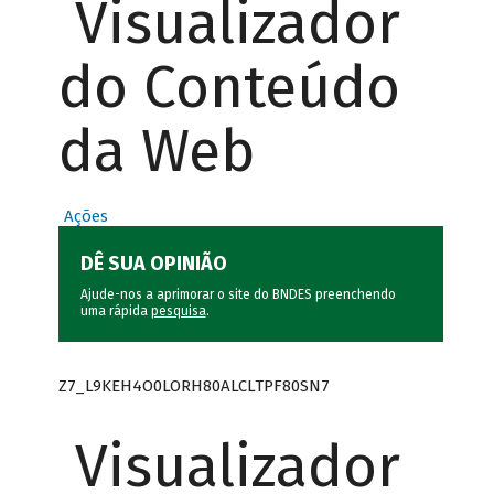
Visualizador
do Conteúdo
da Web
Ações
DÊ SUA OPINIÃO
Ajude-nos a aprimorar o site do BNDES preenchendo
uma rápida
pesquisa
.
Z7_L9KEH4O0LORH80ALCLTPF80SN7
Visualizador