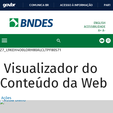
COMUNICA BR
ACESSO À INFORMAÇÃO
PARTI
ENGLISH
ACESSIBILIDADE
A+
A-
Busca
Z7_L9KEH4O0LORH80ALCLTPF80S71
Visualizador do
Conteúdo da Web
Ações
Destaques Prin