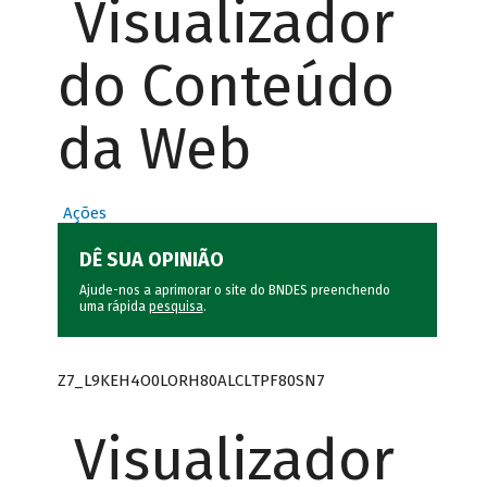
Visualizador
do Conteúdo
da Web
Ações
DÊ SUA OPINIÃO
Ajude-nos a aprimorar o site do BNDES preenchendo
uma rápida
pesquisa
.
Z7_L9KEH4O0LORH80ALCLTPF80SN7
Visualizador