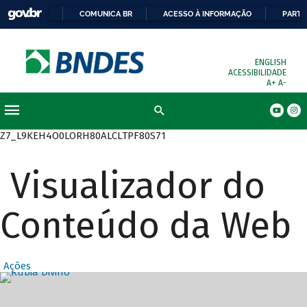
COMUNICA BR
ACESSO À INFORMAÇÃO
PARTI
ENGLISH
ACESSIBILIDADE
A+
A-
Busca
Z7_L9KEH4O0LORH80ALCLTPF80S71
Visualizador do
Conteúdo da Web
Ações
Destaques Prin