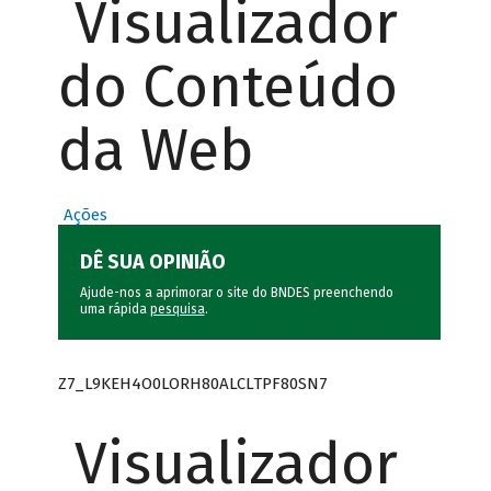
Visualizador
do Conteúdo
da Web
Ações
DÊ SUA OPINIÃO
Ajude-nos a aprimorar o site do BNDES preenchendo
uma rápida
pesquisa
.
Z7_L9KEH4O0LORH80ALCLTPF80SN7
Visualizador