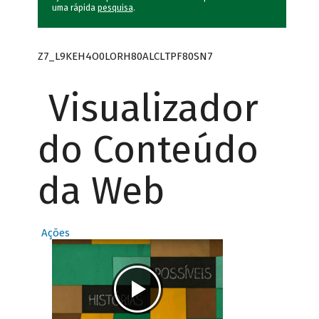
uma rápida
pesquisa
.
Z7_L9KEH4O0LORH80ALCLTPF80SN7
Visualizador
do Conteúdo
da Web
Ações