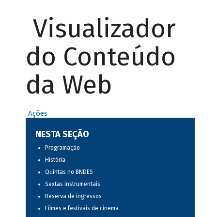
Visualizador
do Conteúdo
da Web
Ações
NESTA SEÇÃO
Programação
História
Quintas no BNDES
Sextas instrumentais
Reserva de ingressos
Filmes e festivais de cinema