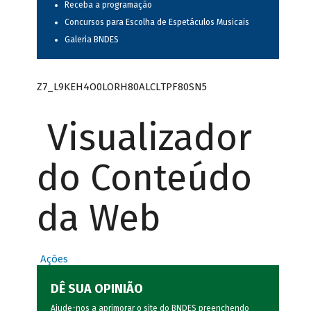
Receba a programação
Concursos para Escolha de Espetáculos Musicais
Galeria BNDES
Z7_L9KEH4O0LORH80ALCLTPF80SN5
Visualizador
do Conteúdo
da Web
Ações
DÊ SUA OPINIÃO
Ajude-nos a aprimorar o site do BNDES preenchendo