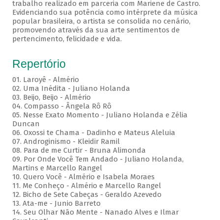
trabalho realizado em parceria com Mariene de Castro.
Evidenciando sua potência como intérprete da música
popular brasileira, o artista se consolida no cenário,
promovendo através da sua arte sentimentos de
pertencimento, felicidade e vida.
Repertório
01. Laroyê - Almério
02. Uma Inédita - Juliano Holanda
03. Beijo, Beijo - Almério
04. Compasso - Ângela Rô Rô
05. Nesse Exato Momento - Juliano Holanda e Zélia
Duncan
06. Oxossi te Chama - Dadinho e Mateus Aleluia
07. Androginismo - Kleidir Ramil
08. Para de me Curtir - Bruna Alimonda
09. Por Onde Você Tem Andado - Juliano Holanda,
Martins e Marcello Rangel
10. Quero Você - Almério e Isabela Moraes
11. Me Conheço - Almério e Marcello Rangel
12. Bicho de Sete Cabeças - Geraldo Azevedo
13. Ata-me - Junio Barreto
14. Seu Olhar Não Mente - Nanado Alves e Ilmar