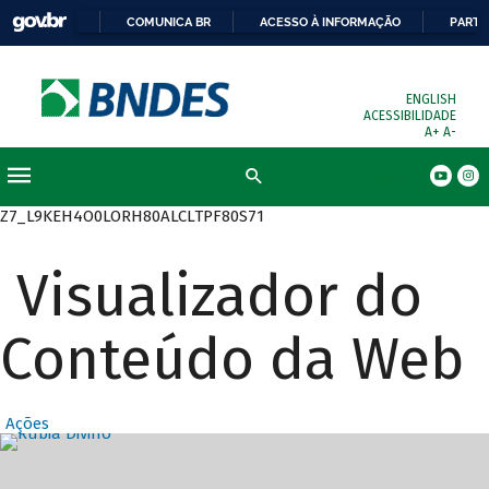
COMUNICA BR
ACESSO À INFORMAÇÃO
PARTI
ENGLISH
ACESSIBILIDADE
A+
A-
Busca
Z7_L9KEH4O0LORH80ALCLTPF80S71
Visualizador do
Conteúdo da Web
Ações
Destaques Prin