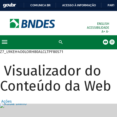
COMUNICA BR
ACESSO À INFORMAÇÃO
PARTI
ENGLISH
ACESSIBILIDADE
A+
A-
Busca
Z7_L9KEH4O0LORH80ALCLTPF80S71
Visualizador do
Conteúdo da Web
Ações
Destaques Prin