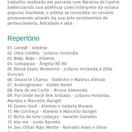
trabalho realizado em parceria com Mariene de Castro.
Evidenciando sua potência como intérprete da música
popular brasileira, o artista se consolida no cenário,
promovendo através da sua arte sentimentos de
pertencimento, felicidade e vida.
Repertório
01. Laroyê - Almério
02. Uma Inédita - Juliano Holanda
03. Beijo, Beijo - Almério
04. Compasso - Ângela Rô Rô
05. Nesse Exato Momento - Juliano Holanda e Zélia
Duncan
06. Oxossi te Chama - Dadinho e Mateus Aleluia
07. Androginismo - Kleidir Ramil
08. Para de me Curtir - Bruna Alimonda
09. Por Onde Você Tem Andado - Juliano Holanda,
Martins e Marcello Rangel
10. Quero Você - Almério e Isabela Moraes
11. Me Conheço - Almério e Marcello Rangel
12. Bicho de Sete Cabeças - Geraldo Azevedo
13. Ata-me - Junio Barreto
14. Seu Olhar Não Mente - Nanado Alves e Ilmar