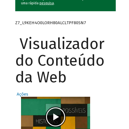
uma rápida
pesquisa
.
Z7_L9KEH4O0LORH80ALCLTPF80SN7
Visualizador
do Conteúdo
da Web
Ações