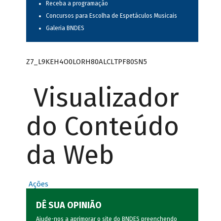
Receba a programação
Concursos para Escolha de Espetáculos Musicais
Galeria BNDES
Z7_L9KEH4O0LORH80ALCLTPF80SN5
Visualizador
do Conteúdo
da Web
Ações
DÊ SUA OPINIÃO
Ajude-nos a aprimorar o site do BNDES preenchendo