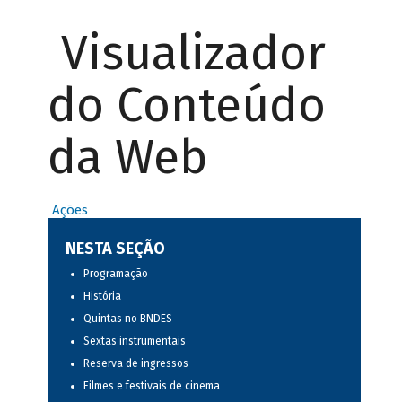
Visualizador
do Conteúdo
da Web
Ações
NESTA SEÇÃO
Programação
História
Quintas no BNDES
Sextas instrumentais
Reserva de ingressos
Filmes e festivais de cinema