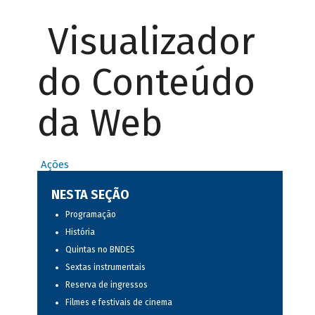
Visualizador
do Conteúdo
da Web
Ações
NESTA SEÇÃO
Programação
História
Quintas no BNDES
Sextas instrumentais
Reserva de ingressos
Filmes e festivais de cinema