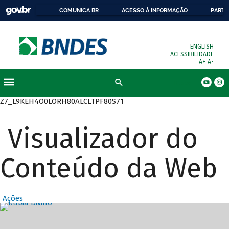
COMUNICA BR
ACESSO À INFORMAÇÃO
PARTI
ENGLISH
ACESSIBILIDADE
A+
A-
Busca
Z7_L9KEH4O0LORH80ALCLTPF80S71
Visualizador do
Conteúdo da Web
Ações
Destaques Prin