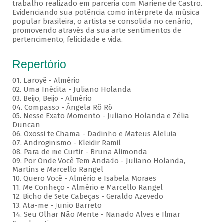
trabalho realizado em parceria com Mariene de Castro.
Evidenciando sua potência como intérprete da música
popular brasileira, o artista se consolida no cenário,
promovendo através da sua arte sentimentos de
pertencimento, felicidade e vida.
Repertório
01. Laroyê - Almério
02. Uma Inédita - Juliano Holanda
03. Beijo, Beijo - Almério
04. Compasso - Ângela Rô Rô
05. Nesse Exato Momento - Juliano Holanda e Zélia
Duncan
06. Oxossi te Chama - Dadinho e Mateus Aleluia
07. Androginismo - Kleidir Ramil
08. Para de me Curtir - Bruna Alimonda
09. Por Onde Você Tem Andado - Juliano Holanda,
Martins e Marcello Rangel
10. Quero Você - Almério e Isabela Moraes
11. Me Conheço - Almério e Marcello Rangel
12. Bicho de Sete Cabeças - Geraldo Azevedo
13. Ata-me - Junio Barreto
14. Seu Olhar Não Mente - Nanado Alves e Ilmar