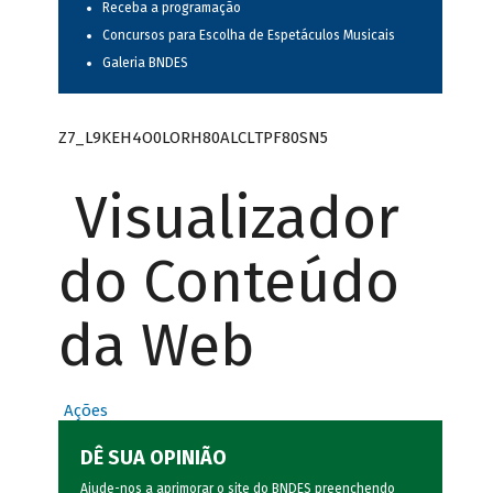
Receba a programação
Concursos para Escolha de Espetáculos Musicais
Galeria BNDES
Z7_L9KEH4O0LORH80ALCLTPF80SN5
Visualizador
do Conteúdo
da Web
Ações
DÊ SUA OPINIÃO
Ajude-nos a aprimorar o site do BNDES preenchendo